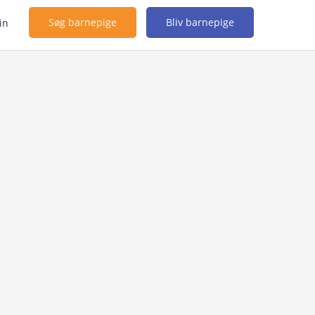
Søg barnepige
Bliv barnepige
in