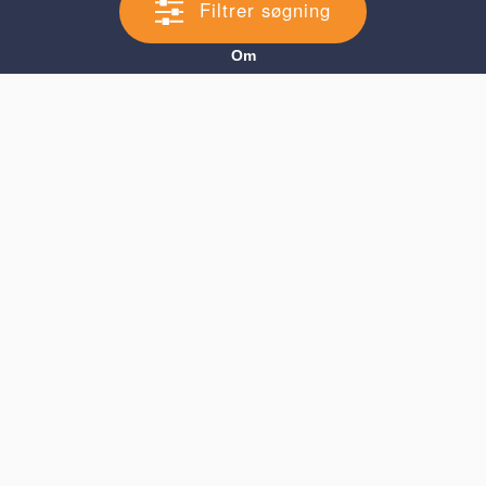
Filtrer søgning
Om
Brugerbetingelser
Blog
Køb Premium profil
Cookie Samtykke
Forældre
Søg efter barnepige
Opret BarnepigeAgent
Barnepige
Opret Barnepigeprofil
Findbarnepige
BABY SITTOR
200 rue de la Croix Nivert
75015 Paris, France