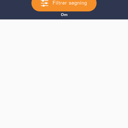
Filtrer søgning
Om
Brugerbetingelser
Blog
Køb Premium profil
Cookie Samtykke
Forældre
Søg efter barnepige
Opret BarnepigeAgent
Barnepige
Opret Barnepigeprofil
Findbarnepige
BABY SITTOR
200 rue de la Croix Nivert
75015 Paris, France